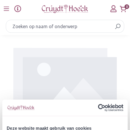
Ga naar de hoofdinhoud
0
Afbeeldingengalerij overslaan
Deze website maakt gebruik van cookies