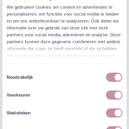
Webshop
Speciaalmengsels (hidden)
We gebruiken cookies om content en advertenties te
Speciaalmengsel
personaliseren, om functies voor social media te bieden
natuurbegraafplaats
en om ons websiteverkeer te analyseren. Ook delen we
informatie over uw gebruik van onze site met onze
Hilversum - schaduw
partners voor social media, adverteren en analyse. Deze
partners kunnen deze gegevens combineren met andere
In een zakje zitten genoeg zaden om
incl. btw
informatie die u aan ze heeft verstrekt of die ze hebben
tientallen planten op te kweken.
verzameld op basis van uw gebruik van hun services.
-
+
Losse grammen
€ 0,70
Toestemmingsselectie
Noodzakelijk
In winkelwagen
Bewaren
Voorkeuren
Natuurvriendelijke kwekerij
Jouw bestelling draagt bij aan meer biodiversiteit
Statistieken