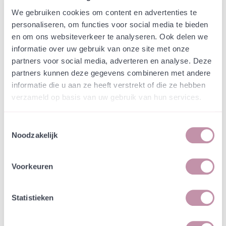
Webshop
Speciaalmengsels (hidden)
We gebruiken cookies om content en advertenties te
Speciaalmengsel
personaliseren, om functies voor social media te bieden
Natuurmonumenten
en om ons websiteverkeer te analyseren. Ook delen we
informatie over uw gebruik van onze site met onze
Ermelo
partners voor social media, adverteren en analyse. Deze
partners kunnen deze gegevens combineren met andere
In een zakje zitten genoeg zaden om
incl. btw
informatie die u aan ze heeft verstrekt of die ze hebben
tientallen planten op te kweken.
verzameld op basis van uw gebruik van hun services.
-
+
Losse grammen
€ 0,80
Toestemmingsselectie
Noodzakelijk
In winkelwagen
Bewaren
Voorkeuren
Natuurvriendelijke kwekerij
Jouw bestelling draagt bij aan meer biodiversiteit
Statistieken