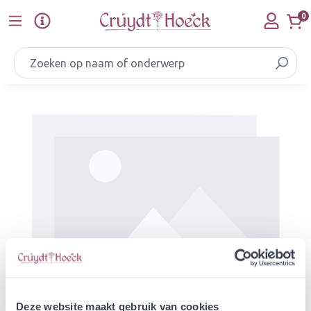
Ga naar de hoofdinhoud
0
Afbeeldingengalerij overslaan
Deze website maakt gebruik van cookies