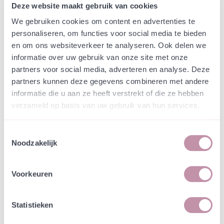
Webshop
Speciaalmengsels (hidden)
Deze website maakt gebruik van cookies
Speciaalmengsel Prorail-
We gebruiken cookies om content en advertenties te
ATKB Kruidenmengsel
personaliseren, om functies voor social media te bieden
en om ons websiteverkeer te analyseren. Ook delen we
vochtig tot vrij droog, zand,
informatie over uw gebruik van onze site met onze
klei, veen (was 2365A-1)
partners voor social media, adverteren en analyse. Deze
partners kunnen deze gegevens combineren met andere
informatie die u aan ze heeft verstrekt of die ze hebben
In een zakje zitten genoeg zaden om
incl. btw
verzameld op basis van uw gebruik van hun services.
tientallen planten op te kweken.
Toestemmingsselectie
-
+
Losse grammen
€ 0,84
Noodzakelijk
In winkelwagen
Voorkeuren
Bewaren
Natuurvriendelijke kwekerij
Statistieken
Jouw bestelling draagt bij aan meer biodiversiteit