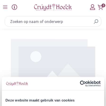
Ga naar de hoofdinhoud
0
Afbeeldingengalerij overslaan
Deze website maakt gebruik van cookies