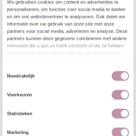
Webshop
Speciaalmengsels (hidden)
We gebruiken cookies om content en advertenties te
Speciaalmengsel Ring O
personaliseren, om functies voor social media te bieden
en om ons websiteverkeer te analyseren. Ook delen we
ROQ halfschaduw
informatie over uw gebruik van onze site met onze
partners voor social media, adverteren en analyse. Deze
In een zakje zitten genoeg zaden om
partners kunnen deze gegevens combineren met andere
incl. btw
tientallen planten op te kweken.
informatie die u aan ze heeft verstrekt of die ze hebben
verzameld op basis van uw gebruik van hun services.
-
+
Kilo
€ 649,54
Toestemmingsselectie
Noodzakelijk
In winkelwagen
Bewaren
Voorkeuren
Natuurvriendelijke kwekerij
Jouw bestelling draagt bij aan meer biodiversiteit
Statistieken
Marketing
Specificatie