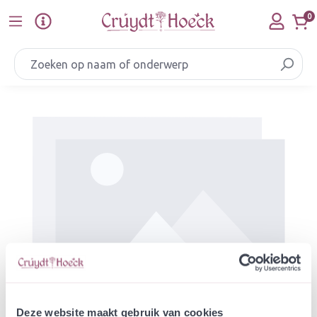
Ga naar de hoofdinhoud
0
Afbeeldingengalerij overslaan
Deze website maakt gebruik van cookies