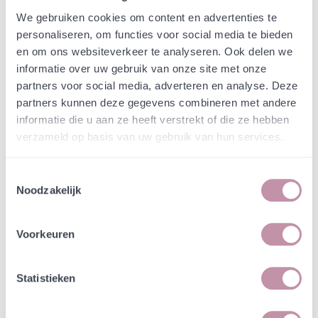
Webshop
Speciaalmengsels (hidden)
We gebruiken cookies om content en advertenties te
Speciaalmengsel rond ven
personaliseren, om functies voor social media te bieden
Natuurbegraafplaats De
en om ons websiteverkeer te analyseren. Ook delen we
informatie over uw gebruik van onze site met onze
Utrecht
partners voor social media, adverteren en analyse. Deze
partners kunnen deze gegevens combineren met andere
In een zakje zitten genoeg zaden om
incl. btw
informatie die u aan ze heeft verstrekt of die ze hebben
tientallen planten op te kweken.
verzameld op basis van uw gebruik van hun services.
-
+
Losse grammen
€ 1,45
Toestemmingsselectie
Noodzakelijk
In winkelwagen
Bewaren
Voorkeuren
Natuurvriendelijke kwekerij
Jouw bestelling draagt bij aan meer biodiversiteit
Statistieken