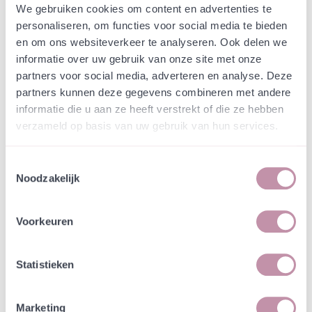
Webshop
Speciaalmengsels (hidden)
We gebruiken cookies om content en advertenties te
Speciaalmengsel
personaliseren, om functies voor social media te bieden
en om ons websiteverkeer te analyseren. Ook delen we
Staatsbosbeheer Flevoland
informatie over uw gebruik van onze site met onze
- Grasmengsel
partners voor social media, adverteren en analyse. Deze
partners kunnen deze gegevens combineren met andere
informatie die u aan ze heeft verstrekt of die ze hebben
In een zakje zitten genoeg zaden om
incl. btw
verzameld op basis van uw gebruik van hun services.
tientallen planten op te kweken.
Toestemmingsselectie
-
+
Losse grammen
€ 0,07
Noodzakelijk
In winkelwagen
Bewaren
Voorkeuren
Natuurvriendelijke kwekerij
Statistieken
Jouw bestelling draagt bij aan meer biodiversiteit
Marketing