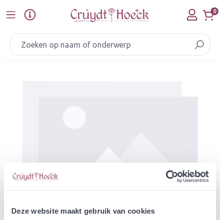
Ga naar de hoofdinhoud
0
Afbeeldingengalerij overslaan
Deze website maakt gebruik van cookies