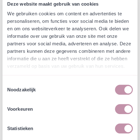
Webshop
Speciaalmengsels (hidden)
Deze website maakt gebruik van cookies
Speciaalmengsel 't Hoen
We gebruiken cookies om content en advertenties te
personaliseren, om functies voor social media te bieden
In een zakje zitten genoeg zaden om
incl. btw
en om ons websiteverkeer te analyseren. Ook delen we
tientallen planten op te kweken.
informatie over uw gebruik van onze site met onze
partners voor social media, adverteren en analyse. Deze
partners kunnen deze gegevens combineren met andere
-
+
Losse grammen
€ 0,59
informatie die u aan ze heeft verstrekt of die ze hebben
verzameld op basis van uw gebruik van hun services.
1000-4999
€ 0,59
incl. btw
5000-9999
€ 0,56
incl. btw
Toestemmingsselectie
10000-19999
€ 0,53
incl. btw
Noodzakelijk
20000-49999
€ 0,50
incl. btw
>50000
€ 0,47
incl. btw
Voorkeuren
In winkelwagen
Bewaren
Statistieken
Natuurvriendelijke kwekerij