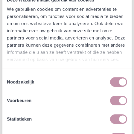
Webshop
Speciaalmengsels (hidden)
Speciaalmengsel t.b.v
We gebruiken cookies om content en advertenties te
personaliseren, om functies voor social media te bieden
Dempen van Sloten in
en om ons websiteverkeer te analyseren. Ook delen we
Drenthe -
informatie over uw gebruik van onze site met onze
partners voor social media, adverteren en analyse. Deze
Natuurmonumenten
partners kunnen deze gegevens combineren met andere
informatie die u aan ze heeft verstrekt of die ze hebben
In een zakje zitten genoeg zaden om
verzameld op basis van uw gebruik van hun services.
incl. btw
tientallen planten op te kweken.
Toestemmingsselectie
Noodzakelijk
-
+
Losse grammen
€ 0,92
Voorkeuren
In winkelwagen
Bewaren
Statistieken
Natuurvriendelijke kwekerij
Jouw bestelling draagt bij aan meer biodiversiteit