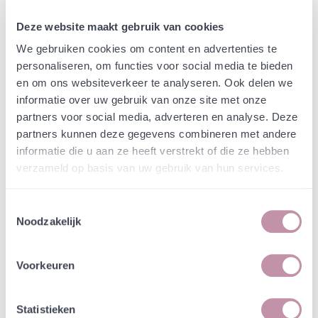
Webshop
Speciaalmengsels (hidden)
Speciaalmengsel tegen
Deze website maakt gebruik van cookies
engerlingen tijdelijke
We gebruiken cookies om content en advertenties te
personaliseren, om functies voor social media te bieden
invulling
en om ons websiteverkeer te analyseren. Ook delen we
informatie over uw gebruik van onze site met onze
In een zakje zitten genoeg zaden om
incl. btw
partners voor social media, adverteren en analyse. Deze
tientallen planten op te kweken.
partners kunnen deze gegevens combineren met andere
informatie die u aan ze heeft verstrekt of die ze hebben
verzameld op basis van uw gebruik van hun services.
-
+
Losse grammen
€ 0,33
Toestemmingsselectie
In winkelwagen
Noodzakelijk
Bewaren
Natuurvriendelijke kwekerij
Voorkeuren
Jouw bestelling draagt bij aan meer biodiversiteit
Statistieken