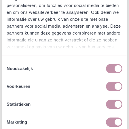
Webshop
Speciaalmengsels (hidden)
personaliseren, om functies voor social media te bieden
Speciaalmengsel voor NVOs
en om ons websiteverkeer te analyseren. Ook delen we
op Wieringen
informatie over uw gebruik van onze site met onze
partners voor social media, adverteren en analyse. Deze
partners kunnen deze gegevens combineren met andere
In een zakje zitten genoeg zaden om
incl. btw
informatie die u aan ze heeft verstrekt of die ze hebben
tientallen planten op te kweken.
verzameld op basis van uw gebruik van hun services.
-
+
Losse grammen
€ 0,91
Toestemmingsselectie
Noodzakelijk
In winkelwagen
Bewaren
Voorkeuren
Natuurvriendelijke kwekerij
Jouw bestelling draagt bij aan meer biodiversiteit
Statistieken
Marketing
Specificatie