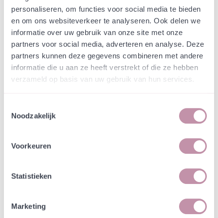
Webshop
Speciaalmengsels (hidden)
personaliseren, om functies voor social media te bieden
Speciaalmengsel Willaert
en om ons websiteverkeer te analyseren. Ook delen we
2692
informatie over uw gebruik van onze site met onze
partners voor social media, adverteren en analyse. Deze
partners kunnen deze gegevens combineren met andere
In een zakje zitten genoeg zaden om
incl. btw
informatie die u aan ze heeft verstrekt of die ze hebben
tientallen planten op te kweken.
verzameld op basis van uw gebruik van hun services.
-
+
Losse grammen
€ 0,36
Toestemmingsselectie
Noodzakelijk
In winkelwagen
Bewaren
Voorkeuren
Natuurvriendelijke kwekerij
Jouw bestelling draagt bij aan meer biodiversiteit
Statistieken
Marketing
Specificatie