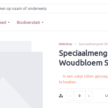
bied
Biodiversiteit
Webshop
Speciaalmengsels (h
Speciaalmeng
Woudbloem S
In een zakje zitten genoe
te kweken.
-
+
L