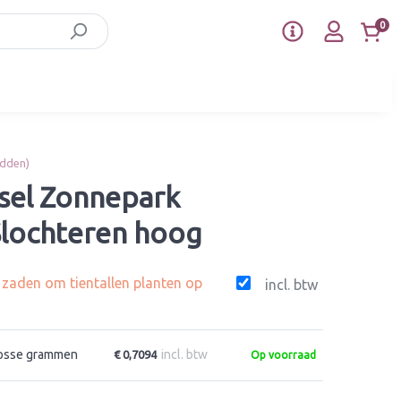
0
idden)
sel Zonnepark
lochteren hoog
g zaden om tientallen planten op
incl. btw
osse grammen
incl. btw
€ 0,7094
Op voorraad