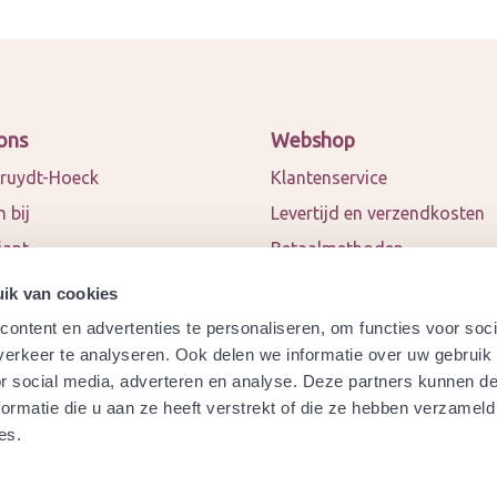
ons
Webshop
ruydt-Hoeck
Klantenservice
 bij
Levertijd en verzendkosten
iant
Betaalmethoden
 en blogs
Algemene voorwaarden
ik van cookies
ct
Privacy policy
ontent en advertenties te personaliseren, om functies voor soci
werkingspartners
Retourneren
erkeer te analyseren. Ook delen we informatie over uw gebruik
or social media, adverteren en analyse. Deze partners kunnen 
a
Garantie
ormatie die u aan ze heeft verstrekt of die ze hebben verzameld
ydt-Hoeck biologisch
Modelformulier herroeping
es.
ificeerd?
Veelgestelde vragen