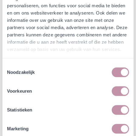
Webshop
Speciaalmengsels (hidden)
personaliseren, om functies voor social media te bieden
Streekeigen EPR mengsel
en om ons websiteverkeer te analyseren. Ook delen we
Eemnes-Laren-Blaricum
informatie over uw gebruik van onze site met onze
partners voor social media, adverteren en analyse. Deze
partners kunnen deze gegevens combineren met andere
In een zakje zitten genoeg zaden om
incl. btw
informatie die u aan ze heeft verstrekt of die ze hebben
tientallen planten op te kweken.
verzameld op basis van uw gebruik van hun services.
-
+
Losse grammen
€ 0,65
Toestemmingsselectie
Noodzakelijk
In winkelwagen
Bewaren
Voorkeuren
Natuurvriendelijke kwekerij
Jouw bestelling draagt bij aan meer biodiversiteit
Statistieken
Marketing
Specificatie