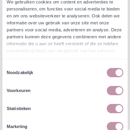
Webshop
Speciaalmengsels (hidden)
We gebruiken cookies om content en advertenties te
Streekeigenmengsel
personaliseren, om functies voor social media te bieden
en om ons websiteverkeer te analyseren. Ook delen we
Staphorst A - Zandgrond
informatie over uw gebruik van onze site met onze
partners voor social media, adverteren en analyse. Deze
In een zakje zitten genoeg zaden om
partners kunnen deze gegevens combineren met andere
incl. btw
tientallen planten op te kweken.
informatie die u aan ze heeft verstrekt of die ze hebben
verzameld op basis van uw gebruik van hun services.
-
+
Losse grammen
€ 0,85
Toestemmingsselectie
Noodzakelijk
In winkelwagen
Bewaren
Voorkeuren
Natuurvriendelijke kwekerij
Jouw bestelling draagt bij aan meer biodiversiteit
Statistieken
Marketing
Specificatie