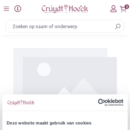
Ga naar de hoofdinhoud
0
Afbeeldingengalerij overslaan
Deze website maakt gebruik van cookies