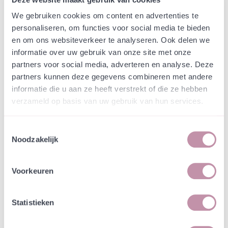
Webshop
Speciaalmengsels (hidden)
Testmengsel
We gebruiken cookies om content en advertenties te
personaliseren, om functies voor social media te bieden
onderdrukking
en om ons websiteverkeer te analyseren. Ook delen we
Reuzenberenklauw -
informatie over uw gebruik van onze site met onze
partners voor social media, adverteren en analyse. Deze
Flevoland
partners kunnen deze gegevens combineren met andere
informatie die u aan ze heeft verstrekt of die ze hebben
In een zakje zitten genoeg zaden om
verzameld op basis van uw gebruik van hun services.
incl. btw
tientallen planten op te kweken.
Toestemmingsselectie
Noodzakelijk
-
+
Losse grammen
€ 0,58
Voorkeuren
In winkelwagen
Bewaren
Statistieken
Natuurvriendelijke kwekerij
Jouw bestelling draagt bij aan meer biodiversiteit