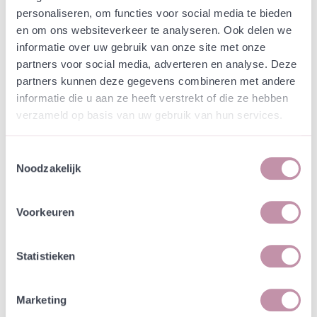
Webshop
Speciaalmengsels (hidden)
personaliseren, om functies voor social media te bieden
Uitgebreid O2 mengsel -
en om ons websiteverkeer te analyseren. Ook delen we
Marinierskade
informatie over uw gebruik van onze site met onze
partners voor social media, adverteren en analyse. Deze
partners kunnen deze gegevens combineren met andere
In een zakje zitten genoeg zaden om
incl. btw
informatie die u aan ze heeft verstrekt of die ze hebben
tientallen planten op te kweken.
verzameld op basis van uw gebruik van hun services.
-
+
Losse grammen
€ 0,74
Toestemmingsselectie
Noodzakelijk
In winkelwagen
Bewaren
Voorkeuren
Natuurvriendelijke kwekerij
Jouw bestelling draagt bij aan meer biodiversiteit
Statistieken
Marketing
Specificatie