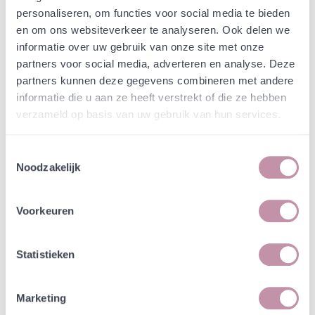
Webshop
Speciaalmengsels (hidden)
personaliseren, om functies voor social media te bieden
Vrolijk stikstofmengsel
en om ons websiteverkeer te analyseren. Ook delen we
schooltuin Frederiksoord
informatie over uw gebruik van onze site met onze
partners voor social media, adverteren en analyse. Deze
partners kunnen deze gegevens combineren met andere
In een zakje zitten genoeg zaden om
incl. btw
informatie die u aan ze heeft verstrekt of die ze hebben
tientallen planten op te kweken.
verzameld op basis van uw gebruik van hun services.
-
+
Losse grammen
€ 0,07
Toestemmingsselectie
Noodzakelijk
In winkelwagen
Bewaren
Voorkeuren
Natuurvriendelijke kwekerij
Jouw bestelling draagt bij aan meer biodiversiteit
Statistieken
Marketing
Specificatie