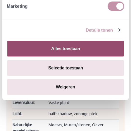
Bestuiving/nectar:
Vlinders, zweefvliegen
Marketing
Bloeimaanden:
juli, augustus
Bloeitijd
juli
beginmaand:
Details tonen
Bloeitijd
augustus
eindmaand:
Alles toestaan
Bloemkleur:
Rood
Selectie toestaan
Hoogte tot:
150
Hoogte van:
100
Weigeren
Inheems/uitheems:
Inheems in Nederland
Levensduur:
Vaste plant
Licht:
halfschaduw, zonnige plek
Natuurlijke
Moeras, Muren/stenen, Oever
groeiplaatsen: