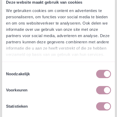
Deze website maakt gebruik van cookies
We gebruiken cookies om content en advertenties te
Natuurvriendelijke kwekerij
personaliseren, om functies voor social media te bieden
Jouw bestelling draagt bij aan meer biodiversiteit
en om ons websiteverkeer te analyseren. Ook delen we
informatie over uw gebruik van onze site met onze
partners voor social media, adverteren en analyse. Deze
Specificatie
partners kunnen deze gegevens combineren met andere
informatie die u aan ze heeft verstrekt of die ze hebben
verzameld op basis van uw gebruik van hun services.
Waterzuring kan een grote plant worden van zo'n
125 cm hoog en groeit op zeer vochtige of natte
standplaatsen. Het blad is vaal groen, zeer fraai
Toestemmingsselectie
Noodzakelijk
door de grootte en het vlakke blad, en essentieel
voor de zeer zeldzame Grote vuurvlinder (Lycaena
dispar) die de plant als waardplant gebruikt.
Voorkeuren
Specificaties
Statistieken