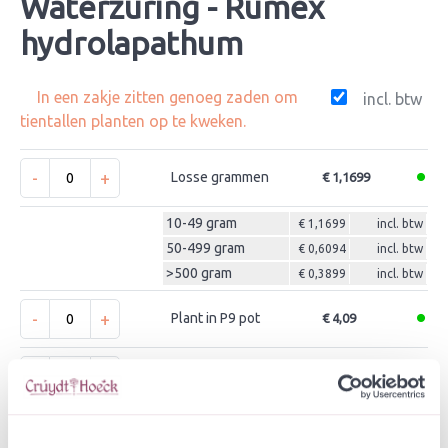
Waterzuring - Rumex
hydrolapathum
In een zakje zitten genoeg zaden om
incl. btw
tientallen planten op te kweken.
-
+
Losse grammen
€ 1,1699
10-49 gram
€ 1,1699
incl. btw
50-499 gram
€ 0,6094
incl. btw
>500 gram
€ 0,3899
incl. btw
-
+
Plant in P9 pot
€ 4,09
-
+
Zakje zaden
€ 4,36
In winkelwagen
Bewaren