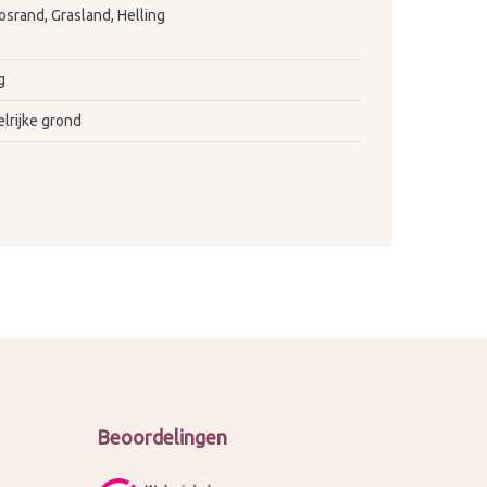
osrand, Grasland, Helling
g
lrijke grond
Beoordelingen