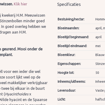
uwissen.
Klik hier
Specificaties
ij kwekerij H.M. Meeuwissen
Bestuiving/nectar:
Hommel
Stinzenbollen minder goed
. In goed overleg hebben we
Bloeimaanden:
april, 
dragen aan H.M.
Bloeitijd beginmaand:
april
Bloeitijd eindmaand:
mei
 en geurend. Mooi onder de
enplant.
Bloemkleur:
Blauw
Eigenschappen:
Stinze
l voor een ieder die wel
Hoogte tot:
50
ze soort lijkt veel op de
Inheems/uitheems:
Inheem
 veel makkelijker verkrijgbaar
 twee bij elkaar in de buurt
Levensduur:
Vaste 
t (
Hyacinthoides
x
 Wilde hyacint en de Spaanse
Licht:
halfsc