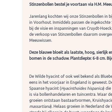
Stinzenbollen bestel je voortaan via H.M. Mee
J
arenlang kochten wij onze Stinzenbollen in b
in Voorhout. Inmiddels passen de ing
ekochte 
bij de visie en inspanningen van Cruydt-Hoeck
de verkoop van Stinzenbollen daarom overge
Meeuwissen.
Deze blauwe bloeit als laatste, hoog, sierlijk
bomen in de schaduw. Plantdiepte: 6-8 cm. Bij
De Wilde hyacint of ook wel bekend als Bluebel
eens in het voorjaar in Engeland is geweest. De
Spaanse hyacint (
Hyacinthoides hispanica
) die
is via bollenhandelaren en tuincentra. Waar de
groeien ontstaan bastaartvormen, Kruishyacin
massartiana
). Helaas groeien in Nederland de