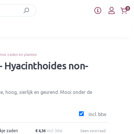
0
mse zaden en planten
 - Hyacinthoides non-
te, hoog, sierlijk en geurend. Mooi onder de
incl. btw
kje zaden
incl. btw
€ 4,36
Geen voorraad