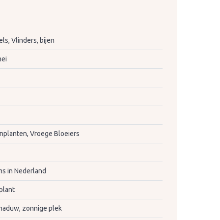
s, Vlinders, bijen
mei
nplanten, Vroege Bloeiers
s in Nederland
plant
haduw, zonnige plek