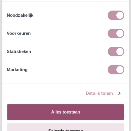
Zaaidichtheid
Toestemmingsselectie
Zaai 1,5 gram per vierkante meter
Noodzakelijk
Zaai-instructie
Zaaien: Jaarrond, maar bij voorkeur in de nazomer
Voorkeuren
en herfst of in het zeer vroege voorjaar.
Statistieken
Minimum aantal geleverde soorten:
27
Marketing
DISCLAIMER:
Details tonen
Het herkennen en gebruiken van wilde planten als
Alles toestaan
voedsel is een specialisme. De aangereikte
informatie door Cruydt-Hoeck is slechts een
aanduiding en een suggestie voor verdere studie
Selectie toestaan