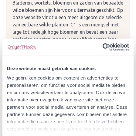
Bladeren, wortels, bloemen en zaden van bepaalde
wilde bloemen zijn hiervoor uitermate geschikt. Op
onze website vindt u een meer uitgebreide selectie
van eetbare wilde planten. C1 is een mengsel met
lage tot redelijk hoge bloemen en bevat een paar
eenjarige soorten, zodat u vanaf het eerste jaar
iets te verzamelen heeft. Dit mengsel is geschikt
voor een gemiddelde grond, niet te droog, niet te
nat en niet te schraal of voedselrijk. U kunt vanaf
het tweede en derde jaar het meest bloemrijke
Deze website maakt gebruik van cookies
resultaat verwachten.
We gebruiken cookies om content en advertenties te
personaliseren, om functies voor social media te bieden
en om ons websiteverkeer te analyseren. Ook delen we
Beheer:
Jaarlijks kunt u eruit knippen of plukken
informatie over uw gebruik van onze site met onze
wat u wilt. De weide moet u 1 - 2 keer per jaar
partners voor social media, adverteren en analyse. Deze
maaien en afvoeren, bij voorkeur gefaseerd, zodat
partners kunnen deze gegevens combineren met andere
er altijd een deel van de bloemenweide blijft staan
informatie die u aan ze heeft verstrekt of die ze hebben
voor u en voor de insecten.
verzameld op basis van uw gebruik van hun services.