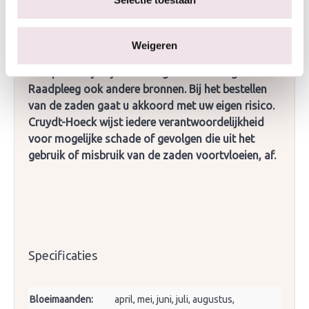
en verdieping. Het plukken en consumeren van de
planten uit dit mengsel is geheel voor eigen risico.
Houd rekening met spontaan opkomende (giftige)
Weigeren
plantensoorten in de vegetatie die niet
oorspronkelijk zijn in het ingezaaide mengsel.
Raadpleeg ook andere bronnen. Bij het bestellen
van de zaden gaat u akkoord met uw eigen risico.
Cruydt-Hoeck wijst iedere verantwoordelijkheid
voor mogelijke schade of gevolgen die uit het
gebruik of misbruik van de zaden voortvloeien, af.
Specificaties
Bloeimaanden:
april, mei, juni, juli, augustus,