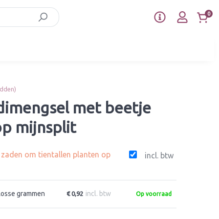
0
idden)
imengsel met beetje
p mijnsplit
g zaden om tientallen planten op
incl. btw
Losse grammen
incl. btw
€ 0,92
Op voorraad