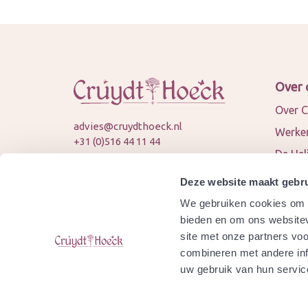
Over 
Over C
advies@cruydthoeck.nl
Werken
+31 (0)516 44 11 44
De Hel
KVK: 82394989
Nieuws
BTW: NL862451747B01
Deze website maakt gebru
Conta
We gebruiken cookies om c
© 2026 Cruydt-Hoeck
Samen
bieden en om ons websitev
site met onze partners vo
Agend
combineren met andere inf
Is Cru
uw gebruik van hun servic
gecert