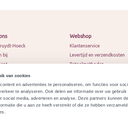
ons
Webshop
ruydt-Hoeck
Klantenservice
 bij
Levertijd en verzendkosten
iant
Betaalmethoden
 en blogs
Algemene voorwaarden
ik van cookies
ct
Privacy policy
ontent en advertenties te personaliseren, om functies voor soci
werkingspartners
Retourneren
erkeer te analyseren. Ook delen we informatie over uw gebruik
or social media, adverteren en analyse. Deze partners kunnen 
a
Garantie
ormatie die u aan ze heeft verstrekt of die ze hebben verzameld
ydt-Hoeck biologisch
Modelformulier herroeping
es.
ificeerd?
Veelgestelde vragen