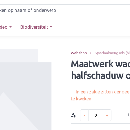
bied
Biodiversiteit
Webshop
Speciaalmengsels (h
Maatwerk wad
halfschaduw o
In een zakje zitten genoe
te kweken.
-
+