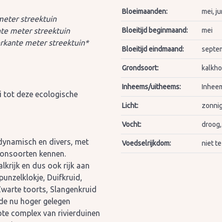
Bloeimaanden:
mei, ju
meter streektuin
nte meter streektuin
Bloeitijd beginmaand:
mei
erkante meter streektuin*
Bloeitijd eindmaand:
septe
Grondsoort:
kalkho
Inheems/uitheems:
Inhee
 tot deze ecologische
Licht:
zonnig
Vocht:
droog,
dynamisch en divers, met
Voedselrijkdom:
niet t
coonsoorten kennen.
lkrijk en dus ook rijk aan
unzelklokje, Duifkruid,
warte toorts, Slangenkruid
de nu hoger gelegen
rote complex van rivierduinen