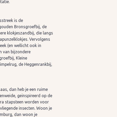
tatie.
streek is de
 gouden Bronsgroefbij, de
re klokjeszandbij, die langs
rapunzelklokjes. Vervolgens
eek (en wellicht ook in
n van bijzondere
roefbij, Kleine
 rimpelrug, de Heggenrankbij,
aas, dan heb je een ruime
menweide, geïnspireerd op de
xtra stapsteen worden voor
liegende insecten. Woon je
imburg, dan woon je