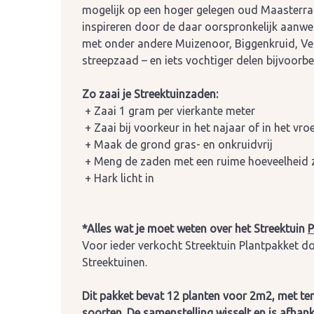
mogelijk op een hoger gelegen oud Maasterras.
inspireren door de daar oorspronkelijk aanwe
met onder andere Muizenoor, Biggenkruid, Ve
streepzaad – en iets vochtiger delen bijvoorb
Zo zaai je Streektuinzaden:
+ Zaai 1 gram per vierkante meter
+ Zaai bij voorkeur in het najaar of in het vr
+ Maak de grond gras- en onkruidvrij
+ Meng de zaden met een ruime hoeveelheid z
+ Hark licht in
*Alles wat je moet weten over het Streektuin
P
Voor ieder verkocht Streektuin Plantpakket d
Streektuinen.
Dit pakket bevat 12 planten voor 2m2, met ten
soorten. De samenstelling wisselt en is afhank