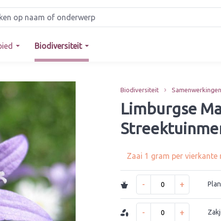
bied
Biodiversiteit
Biodiversiteit
Samenwerkinge
Limburgse Ma
Streektuinme
Zaai 1 gram per vierkante
-
+
Plan
-
+
Zakj