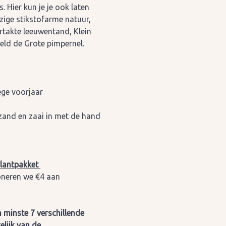
 Hier kun je je ook laten
zige stikstofarme natuur,
rtakte leeuwentand, Klein
eeld de Grote pimpernel.
oege voorjaar
and en zaai in met de hand
lantpakket
oneren we €4 aan
 minste 7 verschillende
elijk van de