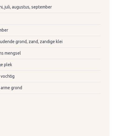
ni, juli, augustus, september
mber
udende grond, zand, zandige klei
ms mengsel
e plek
 vochtig
e arme grond