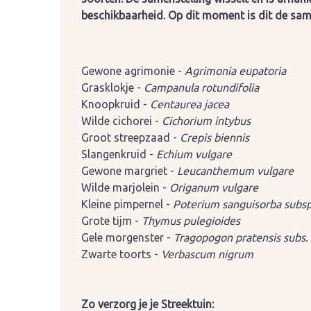
beschikbaarheid. Op dit moment is dit de same
Gewone agrimonie -
Agrimonia eupatoria
Grasklokje -
Campanula rotundifolia
Knoopkruid -
Centaurea jacea
Wilde cichorei -
Cichorium intybus
Groot streepzaad -
Crepis biennis
Slangenkruid -
Echium vulgare
Gewone margriet -
Leucanthemum vulgare
Wilde marjolein -
Origanum vulgare
Kleine pimpernel -
Poterium sanguisorba subsp
Grote tijm -
Thymus pulegioides
Gele morgenster -
Tragopogon pratensis subs. 
Zwarte toorts -
Verbascum nigrum
Zo verzorg je je Streektuin: