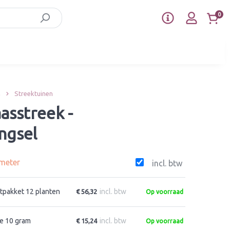
0
n
Streektuinen
asstreek -
ngsel
 meter
incl. btw
tpakket 12 planten
incl. btw
€ 56,32
Op voorraad
e 10 gram
incl. btw
€ 15,24
Op voorraad