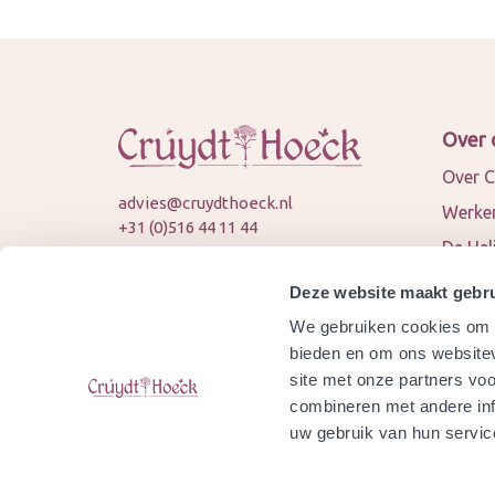
Over 
Over C
advies@cruydthoeck.nl
Werken
+31 (0)516 44 11 44
De Hel
KVK: 82394989
Nieuws
BTW: NL862451747B01
Deze website maakt gebru
Conta
We gebruiken cookies om c
© 2026 Cruydt-Hoeck
Samen
bieden en om ons websitev
site met onze partners vo
Agend
combineren met andere inf
Is Cru
uw gebruik van hun servic
gecert