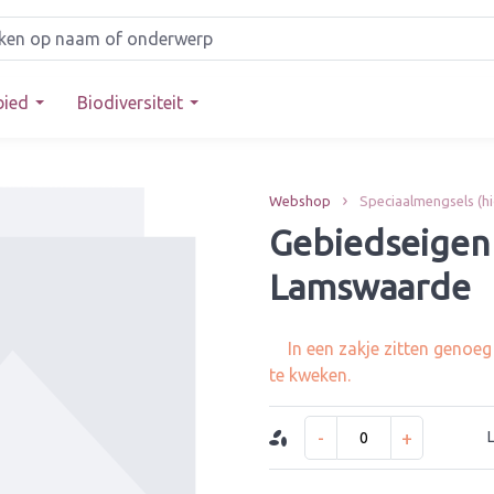
bied
Biodiversiteit
Webshop
Speciaalmengsels (h
Gebiedseigen
Lamswaarde
In een zakje zitten genoe
te kweken.
-
+