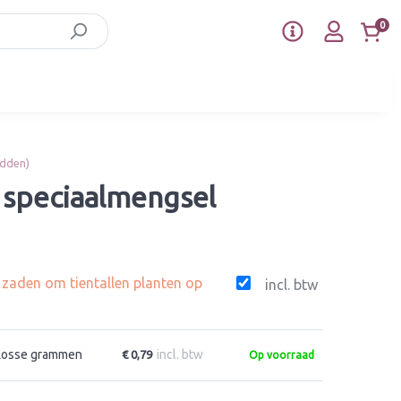
0
idden)
 speciaalmengsel
g zaden om tientallen planten op
incl. btw
Losse grammen
incl. btw
€ 0,79
Op voorraad