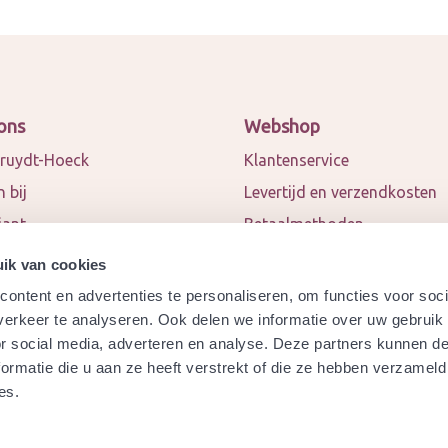
ons
Webshop
ruydt-Hoeck
Klantenservice
 bij
Levertijd en verzendkosten
iant
Betaalmethoden
 en blogs
Algemene voorwaarden
ik van cookies
ct
Privacy policy
ontent en advertenties te personaliseren, om functies voor soci
werkingspartners
Retourneren
erkeer te analyseren. Ook delen we informatie over uw gebruik
or social media, adverteren en analyse. Deze partners kunnen 
a
Garantie
ormatie die u aan ze heeft verstrekt of die ze hebben verzameld
ydt-Hoeck biologisch
Modelformulier herroeping
es.
ificeerd?
Veelgestelde vragen